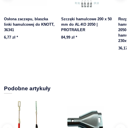
Osłona zaczepu, blaszka
Szczęki hamulcowe 200 x 50
Rozpi
linki hamulcowej do KNOTT,
mm do AL-KO 2050 |
hamu
36341
PROTRAILER
2050-
hamu
6,77 zł
*
84,99 zł
*
230x
36,17
Podobne artykuły