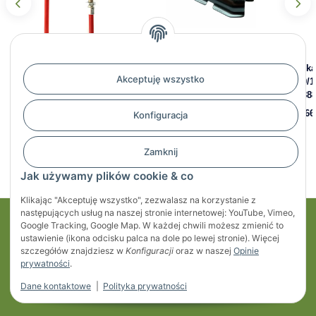
Linka hamulcowa 889/1145
Osłona zaczepu, blaszka
Link
Akceptuję wszystko
mm do AL-KO z oczkiem,
linki hamulcowej do AL-KO,
769/1
20888004
371387
2088
32,15 zł
*
11,69 zł
*
31,66
Konfiguracja
Zamknij
Jak używamy plików cookie & co
Klikając "Akceptuję wszystko", zezwalasz na korzystanie z
następujących usług na naszej stronie internetowej: YouTube, Vimeo,
Google Tracking, Google Map. W każdej chwili możesz zmienić to
Moje konto
ustawienie (ikona odcisku palca na dole po lewej stronie). Więcej
szczegółów znajdziesz w
Konfiguracji
oraz w naszej
Opinie
Regulaminy
prywatności
.
Dane kontaktowe
|
Polityka prywatności
Informacje