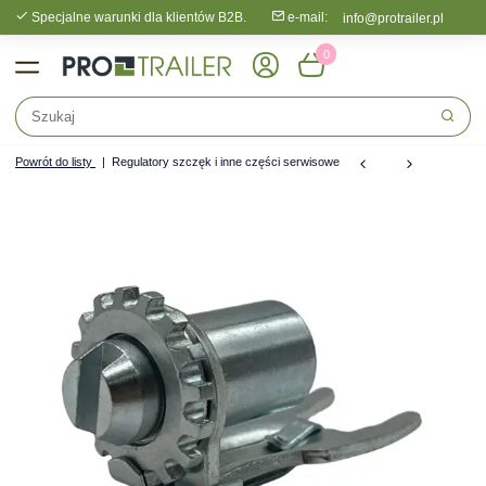
Specjalne warunki dla klientów B2B.
e-mail:
info@protrailer.pl
0
Powrót do listy
Regulatory szczęk i inne części serwisowe