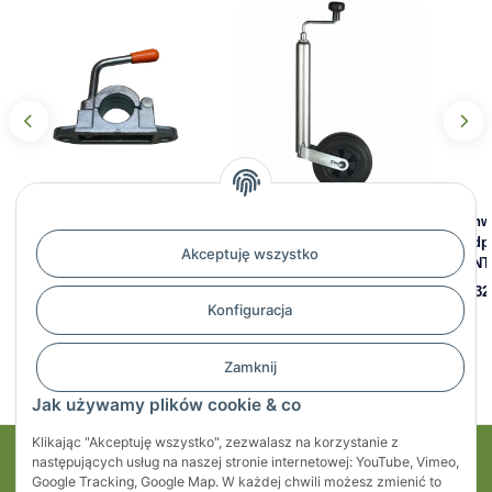
Uchwyt zaciskowy koła
Koło podporowe FI 48 z
Uchw
podporowego żebrowanego
hamulcem, felga tworzywo
podp
Akceptuję wszystko
FI 48 mm, KARTT, żeliwny
sztuczne, dopuszczalny
WIN
nacisk 150kg
154,14 zł
*
19,32
Konfiguracja
137,48 zł
*
Zamknij
Jak używamy plików cookie & co
Klikając "Akceptuję wszystko", zezwalasz na korzystanie z
następujących usług na naszej stronie internetowej: YouTube, Vimeo,
Moje konto
Google Tracking, Google Map. W każdej chwili możesz zmienić to