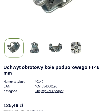
Uchwyt obrotowy koła podporowego FI 48
mm
Numer artykułu
40149
EAN
4054354030196
Kategoria
Obejmy kół i podpór
125,46 zł
zawiera 23% VAT , plus
Wysyłka