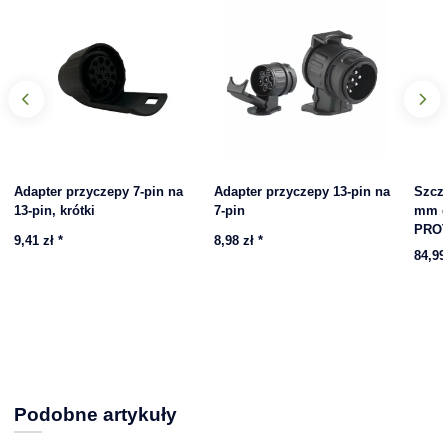
Adapter przyczepy 7-pin na
Adapter przyczepy 13-pin na
Szcz
13-pin, krótki
7-pin
mm do
PROT
9,41 zł
*
8,98 zł
*
84,99
Podobne artykuły