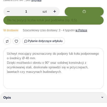
szt
x
Dla tej pozycji liczba sztuk jest podzielna (np. 0,5).
W dostawie
Szacunkowy czas dostawy:
3 - 4 tygodni
w Polsce
Pytanie dotyczące artykułu
Uchwyt mocujący przeznaczony do podpory lub koła podporowego
o średnicy Ø 48 mm.
Dzięki możliwości obrotu o 90° oraz solidnej konstrukcji z
ocynkowanej stali, doskonale sprawdzi się w przyczepach,
lawetach czy maszynach budowlanych.
Opis