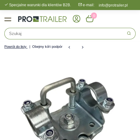
Specjalne warunki dla klientów B2B.
e-mail:
info@protrailer.pl
0
Powrót do listy
Obejmy kół i podpór