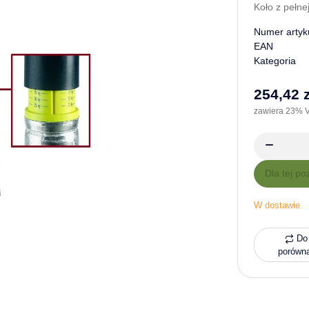
Koło z pełne
Numer artyk
EAN
Kategoria
254,42 z
zawiera 23% V
x
Dla tej po
W dostawie
Do 
porówn