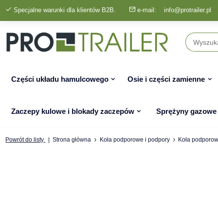
Specjalne warunki dla klientów B2B.
e-mail:
info@protrailer.pl
Części układu hamulcowego
Osie i części zamienne
Zaczepy kulowe i blokady zaczepów
Sprężyny gazowe
Powrót do listy
Strona główna
Koła podporowe i podpory
Koła podporo