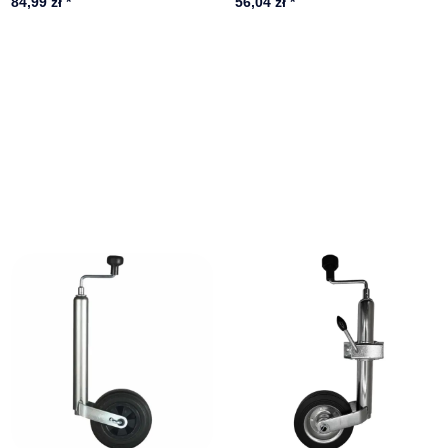
84,99 zł
*
56,04 zł
*