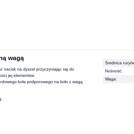
ną wagą
Średnica rury/
 nacisk na dyszel przyczyniając się do
Nośność:
ści jej elementów.
Waga:
rdowego koła podporowego na koło z wagą.
g,