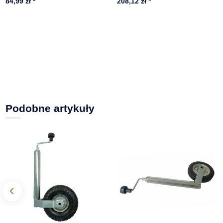
84,99 zł
*
208,12 zł
*
Podobne artykuły