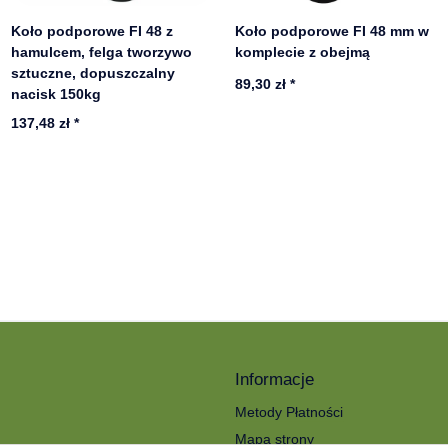
Koło podporowe FI 48 z
Koło podporowe FI 48 mm w
hamulcem, felga tworzywo
komplecie z obejmą
sztuczne, dopuszczalny
89,30 zł
*
nacisk 150kg
137,48 zł
*
Informacje
Metody Płatności
Mapa strony