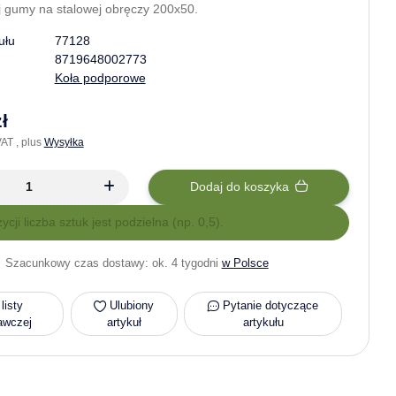
j gumy na stalowej obręczy 200x50.
ułu
77128
8719648002773
Koła podporowe
ł
AT , plus
Wysyłka
Dodaj do koszyka
zycji liczba sztuk jest podzielna (np. 0,5).
Szacunkowy czas dostawy:
ok. 4 tygodni
w Polsce
listy
Ulubiony
Pytanie dotyczące
awczej
artykuł
artykułu