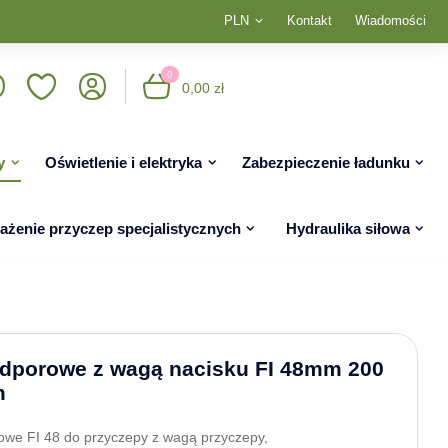
PLN
Kontakt
Wiadomości
0
0,00 zł
y
Oświetlenie i elektryka
Zabezpieczenie ładunku
żenie przyczep specjalistycznych
Hydraulika siłowa
dporowe z wagą nacisku FI 48mm 200
m
owe FI 48 do przyczepy z wagą przyczepy,