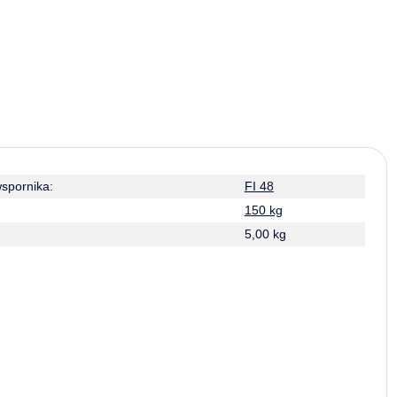
wspornika:
FI 48
150 kg
5,00 kg