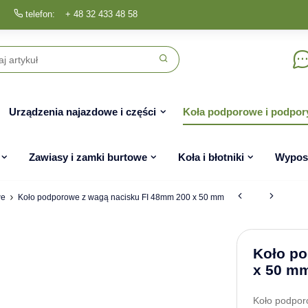
telefon:
+ 48 32 433 48 58
Urządzenia najazdowe i części
Koła podporowe i podpor
Zawiasy i zamki burtowe
Koła i błotniki
Wyposa
we
Koło podporowe z wagą nacisku FI 48mm 200 x 50 mm
Koło po
x 50 m
Koło podpor