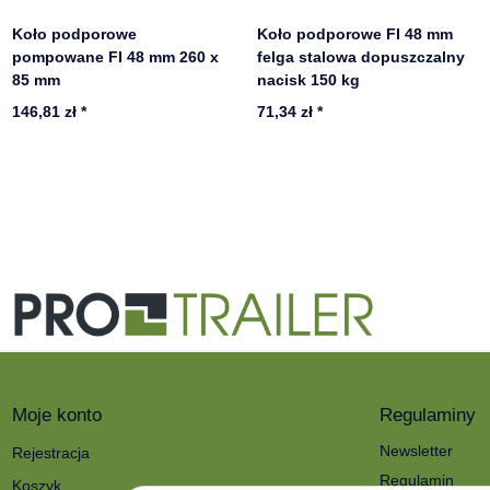
Koło podporowe
Koło podporowe FI 48 mm
pompowane FI 48 mm 260 x
felga stalowa dopuszczalny
85 mm
nacisk 150 kg
146,81 zł
*
71,34 zł
*
Moje konto
Regulaminy
Newsletter
Rejestracja
Regulamin
Koszyk