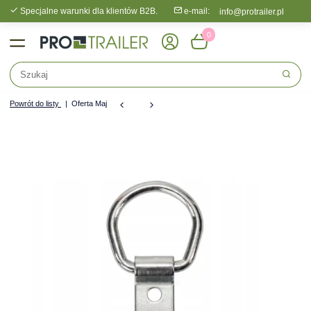
Specjalne warunki dla klientów B2B.
e-mail:
info@protrailer.pl
0
Powrót do listy
Oferta Maj