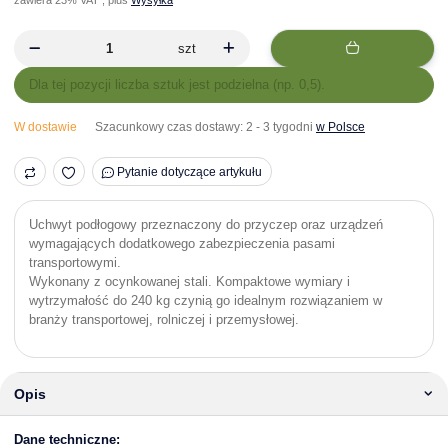
szt
x
Dla tej pozycji liczba sztuk jest podzielna (np. 0,5).
W dostawie
Szacunkowy czas dostawy:
2 - 3 tygodni
w Polsce
Pytanie dotyczące artykułu
Uchwyt podłogowy przeznaczony do przyczep oraz urządzeń
wymagających dodatkowego zabezpieczenia pasami
transportowymi.
Wykonany z ocynkowanej stali. Kompaktowe wymiary i
wytrzymałość do 240 kg czynią go idealnym rozwiązaniem w
branży transportowej, rolniczej i przemysłowej.
Opis
Dane techniczne: