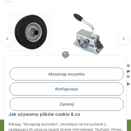
Koło zapasowe 220 x 60
Uchwyt zaciskowy koła
Koło
mm, felga stalowa, pełna
podporowego FI 48 mm
felga
Akceptuję wszystko
guma, tuleja dystansowa 85
nacis
16,51 zł
*
mm
71,34
Konfiguracja
56,04 zł
*
Zamknij
Jak używamy plików cookie & co
Klikając "Akceptuję wszystko", zezwalasz na korzystanie z
następujących usług na naszej stronie internetowej: YouTube, Vimeo,