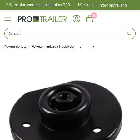
Specjalne warunki dla klientów B2B.
e-mail:
info@protrailer.pl
0
Powrót do listy
Wtyczki, gniazda i redukcje