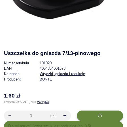
Uszczelka do gniazda 7/13-pinowego
Numer artykułu
101020
EAN
4054354001578
Kategoria
Wtyczki, gniazda i redukcje
Producent
BÜNTE
1,60 zł
zawiera 23% VAT , plus
Wysyłka
szt
x
Dla tej pozycji liczba sztuk jest podzielna (np. 0,5).