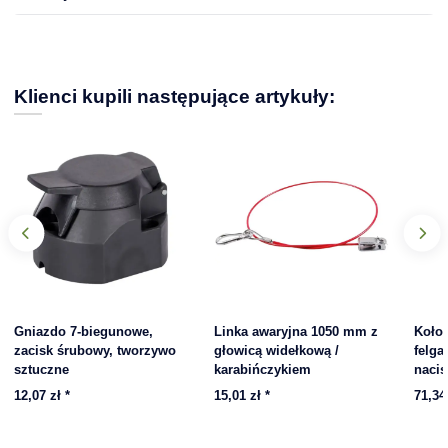
Klienci kupili następujące artykuły:
Gniazdo 7-biegunowe,
Linka awaryjna 1050 mm z
Koło
zacisk śrubowy, tworzywo
głowicą widełkową /
felga
sztuczne
karabińczykiem
nacis
12,07 zł
*
15,01 zł
*
71,34