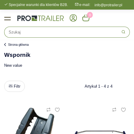
Specjalne warunki dla klientów B2B.
e-mail:
info@protrailer.pl
0
Strona główna
Wspornik
New value
Filtr
Artykuł 1 - 4 z 4