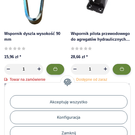
Wspornik dyszla wysokość 90
Wspornik pilota przewodowego
mm
do agregatów hydraulicznych
SPX
15,96 zł
*
28,66 zł
*
Towar na zamówienie
Dostępne od zaraz
Szacunkowy czas dostawy: 11 - 13
Szacunkowy czas dostawy: 1 - 3 dni
dni roboczych
roboczych
Akceptuję wszystko
Artykuł 1 - 4 z 4
Konfiguracja
Zamknij