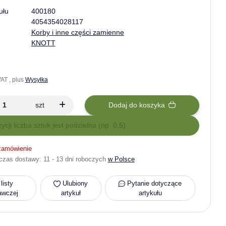
ułu
400180
4054354028117
Korby i inne części zamienne
KNOTT
AT , plus
Wysyłka
szt
Dodaj do koszyka
zycji liczba sztuk jest podzielna (np. 0,5).
zamówienie
czas dostawy:
11 - 13 dni roboczych
w Polsce
listy
Ulubiony
Pytanie dotyczące
awczej
artykuł
artykułu