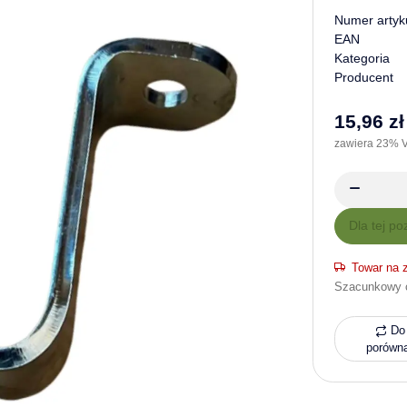
Numer artyk
EAN
Kategoria
Producent
15,96 zł
zawiera 23% V
x
Dla tej po
Towar na 
Szacunkowy 
Do 
porówn