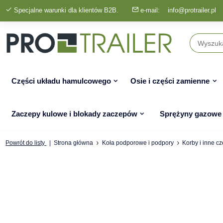
Specjalne warunki dla klientów B2B.
e-mail:
info@protrailer.pl
Części układu hamulcowego
Osie i części zamienne
Zaczepy kulowe i blokady zaczepów
Sprężyny gazowe
Powrót do listy
Strona główna
Koła podporowe i podpory
Korby i inne c