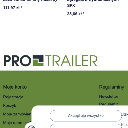
SPX
111,97 zł
*
28,66 zł
*
Moje konto
Regulaminy
Newsletter
Rejestracja
Regulamin
Koszyk
Polityka prywat
Ja
Moje zamówienia
Akceptuję wszystko
O nas
Moje dane osobowe
Kli
Reklamacje i zw