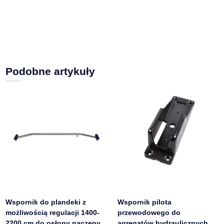
Podobne artykuły
Wspornik do plandeki z
Wspornik pilota
możliwością regulacji 1400-
przewodowego do
2200 cm do osłony naczepy
agregatów hydraulicznych