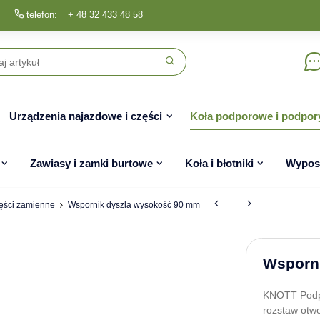
telefon:
+ 48 32 433 48 58
Urządzenia najazdowe i części
Koła podporowe i podpor
Zawiasy i zamki burtowe
Koła i błotniki
Wyposa
zęści zamienne
Wspornik dyszla wysokość 90 mm
Wsporn
KNOTT Podp
rozstaw otw