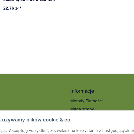
22,76 zł
*
Informacje
Metody Płatności
Mapa strony
ności
O nas
k używamy plików cookie & co
Koszty wysyłki
kając "Akceptuję wszystko", zezwalasz na korzystanie z następujących u
roty
Serwis