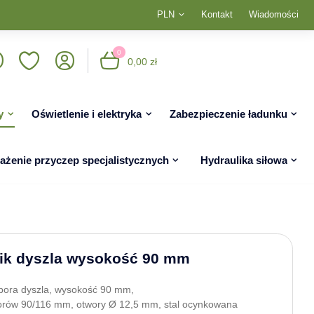
PLN
Kontakt
Wiadomości
0
0,00 zł
y
Oświetlenie i elektryka
Zabezpieczenie ładunku
żenie przyczep specjalistycznych
Hydraulika siłowa
ik dyszla wysokość 90 mm
ora dyszla, wysokość 90 mm,
orów 90/116 mm, otwory Ø 12,5 mm, stal ocynkowana