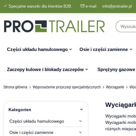
Specjalne warunki dla klientów B2B.
e-mail:
info@protrailer.pl
Części układu hamulcowego
Osie i części zamienne
Zaczepy kulowe i blokady zaczepów
Sprężyny gazowe
Strona główna
Wyposażenie przyczep specjalistycznych
Wyciągarki
Wyc
Wyciągark
Kategorien
Wyciągarki mobi
Części układu hamulcowego
Wyciągarki mobi
różnych miejsc
Osie i części zamienne