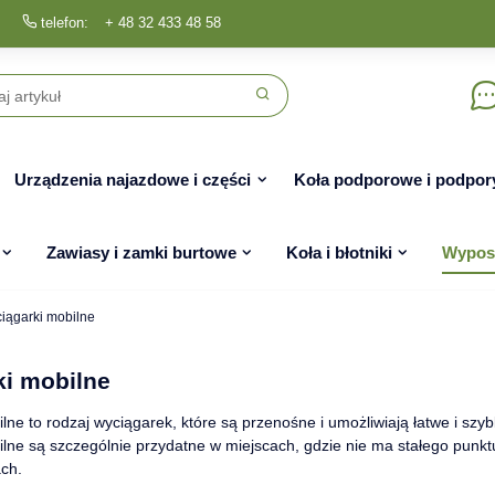
telefon:
+ 48 32 433 48 58
Urządzenia najazdowe i części
Koła podporowe i podpor
Zawiasy i zamki burtowe
Koła i błotniki
Wyposa
iągarki mobilne
i mobilne
lne to rodzaj wyciągarek, które są przenośne i umożliwiają łatwe i sz
lne są szczególnie przydatne w miejscach, gdzie nie ma stałego punk
ach.