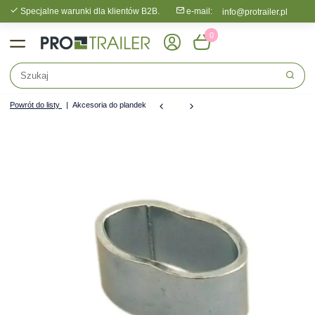
Specjalne warunki dla klientów B2B.
e-mail:
info@protrailer.pl
0
Powrót do listy
Akcesoria do plandek