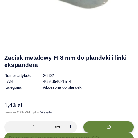
Zacisk metalowy FI 8 mm do plandeki i linki
ekspandera
Numer artykułu
20802
EAN
4054354021514
Kategoria
Akcesoria do plandek
1,43 zł
zawiera 23% VAT , plus
Wysyłka
szt
x