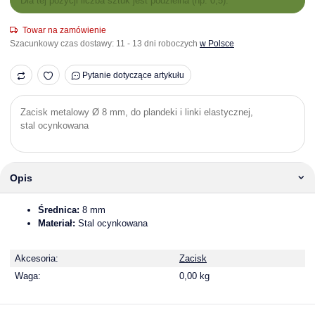
Dla tej pozycji liczba sztuk jest podzielna (np. 0,5).
Towar na zamówienie
Szacunkowy czas dostawy:
11 - 13 dni roboczych
w Polsce
Pytanie dotyczące artykułu
Zacisk metalowy Ø 8 mm, do plandeki i linki elastycznej,
stal ocynkowana
Opis
Średnica:
8 mm
Materiał:
Stal ocynkowana
Akcesoria:
Zacisk
Waga:
0,00 kg