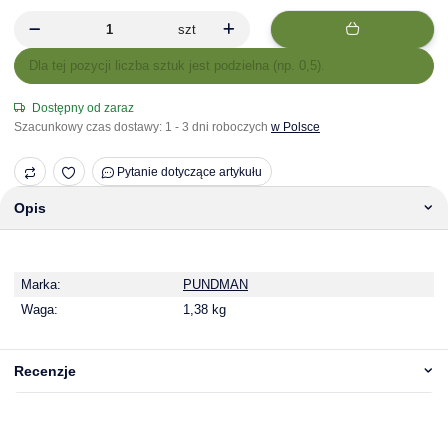
szt
x
Dla tej pozycji liczba sztuk jest podzielna (np. 0,5).
Dostępny od zaraz
Szacunkowy czas dostawy:
1 - 3 dni roboczych
w Polsce
Pytanie dotyczące artykułu
Opis
Marka:
PUNDMAN
Waga:
1,38 kg
Recenzje