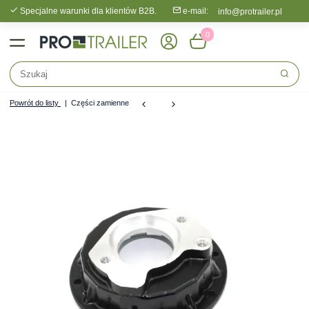
Specjalne warunki dla klientów B2B.
e-mail:
info@protrailer.pl
0
Powrót do listy
Części zamienne