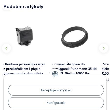
Podobne artykuły
Obudowa przekaźnika wraz
Łożysko ślizgowe do
Przek
z przekaźnikiem i pięcio
wyciągarek Pundmann 35 kN
elekt
pinowym gniazdem pilota
- 53 kN, Steller 10000 lbs,
11500
przewodowego 42.3 - 51 kN,
Xpower 8000 - 12000 lbs
246,0
TS 9500-11500
3,57 zł
*
294,46 zł
*
Akceptuję wszystko
Konfiguracja