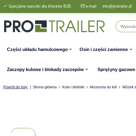
Specjalne warunki dla klientów B2B.
e-mail:
info@protrailer.pl
Części układu hamulcowego
Osie i części zamienne
Zaczepy kulowe i blokady zaczepów
Sprężyny gazowe
Powrót do listy
Strona główna
Koła i błotniki
Akcesoria do kół
Wózek s