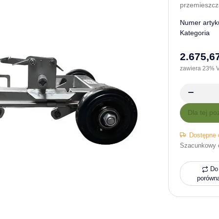
przemieszcz
Numer artyk
Kategoria
2.675,67
zawiera 23% V
x
Dla tej po
Dostępne 
Szacunkowy 
Do 
porówn