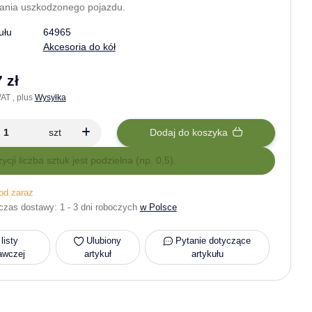
ania uszkodzonego pojazdu.
ułu
64965
Akcesoria do kół
 zł
AT , plus
Wysyłka
szt
Dodaj do koszyka
zycji liczba sztuk jest podzielna (np. 0,5).
od zaraz
czas dostawy:
1 - 3 dni roboczych
w Polsce
listy
Ulubiony
Pytanie dotyczące
awczej
artykuł
artykułu