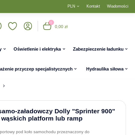
PLN
Kontakt
Wiadomości
0
0,00 zł
y
Oświetlenie i elektryka
Zabezpieczenie ładunku
żenie przyczep specjalistycznych
Hydraulika siłowa
amo-załadowczy Dolly "Sprinter 900"
 wąskich platform lub ramp
portowy pod koło samochodu przeznaczony do