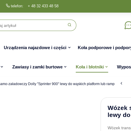
telefon:
+ 48 32 433 48 58
Urządzenia najazdowe i części
Koła podporowe i podpor
Zawiasy i zamki burtowe
Koła i błotniki
Wyposa
amo-załadowczy Dolly "Sprinter 900" lewy do wąskich platform lub ramp
Wózek s
lewy do
Wózek trans